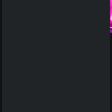
Demo Spiel
Schreibe einen Kommentar
Deine E-Mail-Adresse wird nicht veröffentlicht.
Erforderliche Felder sind mit
*
markiert