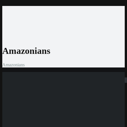
Home
Casinos
Bonis
Slots
Entwickler
News
Amazonians
Amazonians
Suchen
Neue Casinos