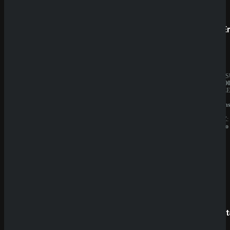
Prestige
SpinE
BESITZER:
JAHRES
Aurevia
10.000.0
IT
BESITZE
Group
GBL
LIZENZ:
Solution
Curacao
N.V.
LIZENZ:
Curacao
SpinBetter
Betist