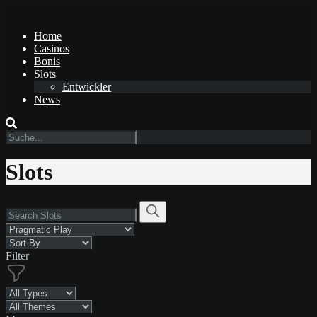
Home
Casinos
Bonis
Slots
Entwickler
News
Slots
Filter