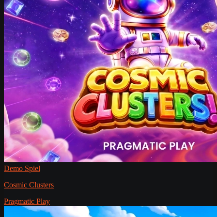
Demo Spiel
Cosmic Clusters
Pragmatic Play