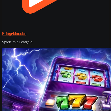
Echtgeldmodus
Spiele mit Echtgeld