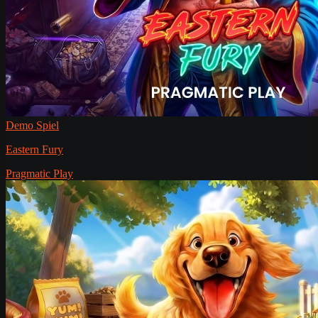
Demo Spiel
Eastern Fury
Pragmatic Play