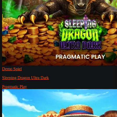
Demo Spiel
Sleeping Dragon Ultra Dark
Pragmatic Play