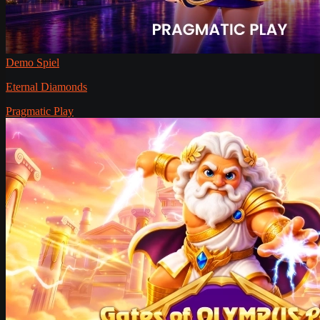
Demo Spiel
Eternal Diamonds
Pragmatic Play