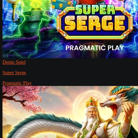
Demo Spiel
Super Serge
Pragmatic Play