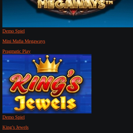
Demo Spiel
Mini Mafia Megaways
Pragmatic Play
Demo Spiel
King’s Jewels