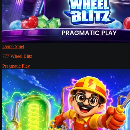
Demo Spiel
777 Wheel Blitz
Pragmatic Play