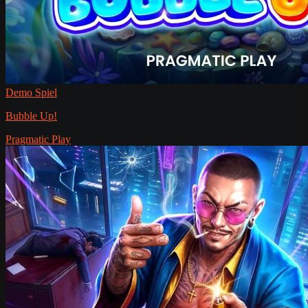
Demo Spiel
Bubble Up!
Pragmatic Play