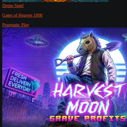
Demo Spiel
Gates of Heaven 1000
Pragmatic Play