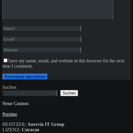
Save my name, email, and website in this browser for the next
time I comment.
Suchen
Suchen
Neue Casinos
Prestige
BESITZER:
Aurevia IT Group
LIZENZ:
Curacao