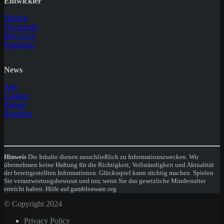
Entwickler
Merkur
Novomatic
Play'n Go
Pragmatic
News
Alle
Casinos
Partner
Ratgeber
Hinweis
Die Inhalte dienen ausschließlich zu Informationszwecken. Wir
übernehmen keine Haftung für die Richtigkeit, Vollständigkeit und Aktualität
der bereitgestellten Informationen. Glücksspiel kann süchtig machen. Spielen
Sie verantwortungsbewusst und nur, wenn Sie das gesetzliche Mindestalter
erreicht haben. Hilfe auf gambleaware.org
© Copyright 2024
Privacy Policy