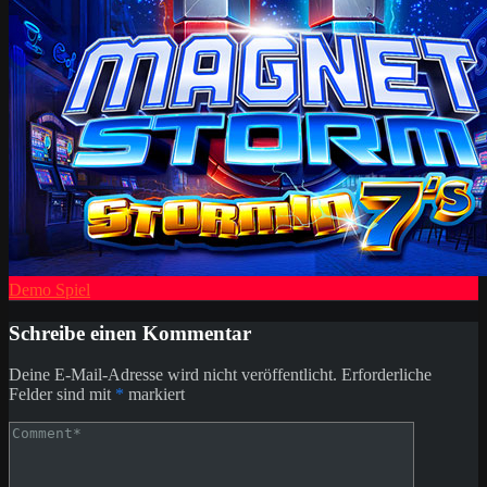
Demo Spiel
Schreibe einen Kommentar
Deine E-Mail-Adresse wird nicht veröffentlicht.
Erforderliche
Felder sind mit
*
markiert