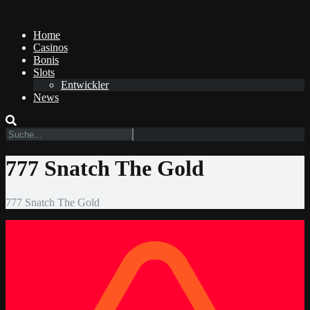
Home
Casinos
Bonis
Slots
Entwickler
News
777 Snatch The Gold
777 Snatch The Gold