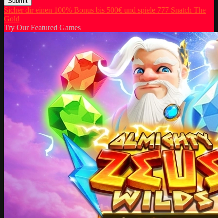
Submit
Sicher dir einen 100% Bonus bis 500€ und spiele 777 Snatch The
Gold
Try Our Featured Games