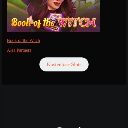
Book of the Witch
Alea Partners
Kostenlose Slots