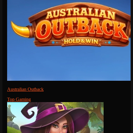
Australian Outback
Top Gaming