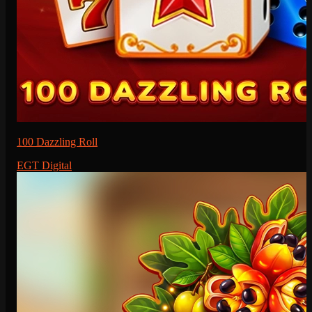
100 Dazzling Roll
EGT Digital