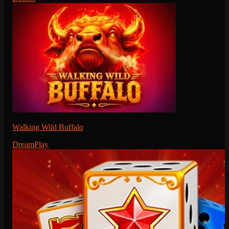
Walking Wild Buffalo
DreamPlay