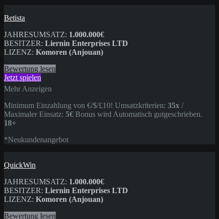
Betista
JAHRESUMSATZ:
1.000.000€
BESITZER:
Liernin Enterprises LTD
LIZENZ:
Komoren (Anjouan)
Bewertung lesen
Jetzt spielen
Mehr Anzeigen
Minimum Einzahlung von €/$/£10! Umsatzkriterien:
35x
/
Maximaler Einsatz:
5€
Bonus wird Automatisch gutgeschrieben.
18+
*Neukundenangebot
QuickWin
JAHRESUMSATZ:
1.000.000€
BESITZER:
Liernin Enterprises LTD
LIZENZ:
Komoren (Anjouan)
Bewertung lesen