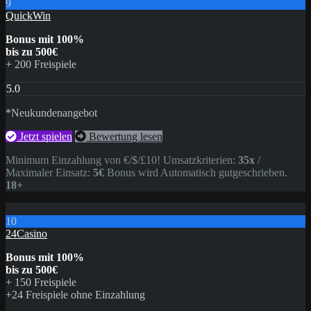
9
QuickWin
Bonus mit 100%
bis zu 500€
+ 200 Freispiele
5.0
*Neukundenangebot
Jetzt spielen
Bewertung lesen
Minimum Einzahlung von €/$/£10! Umsatzkriterien:
35x
/
Maximaler Einsatz:
5€
Bonus wird Automatisch gutgeschrieben.
18+
10
24Casino
Bonus mit 100%
bis zu 500€
+ 150 Freispiele
+24 Freispiele ohne Einzahlung