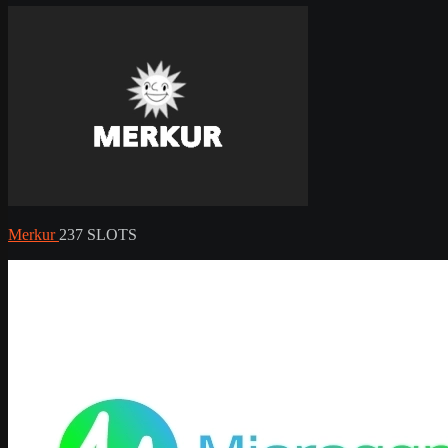
Merkur
237 SLOTS