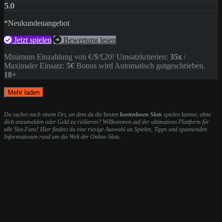
5.0
*Neukundenangebot
Jetzt spielen
Bewertung lesen
Minimum Einzahlung von €/$/£20! Umsatzkriterien:
35x
/
Maximaler Einsatz:
5€
Bonus wird Automatisch gutgeschrieben.
18+
Mehr laden
Du suchst nach einem Ort, an dem du die besten
kostenlosen Slots
spielen kannst, ohne
dich anzumelden oder Geld zu riskieren? Willkommen auf der ultimativen Plattform für
alle Slot-Fans! Hier findest du eine riesige Auswahl an Spielen, Tipps und spannenden
Informationen rund um die Welt der Online-Slots.