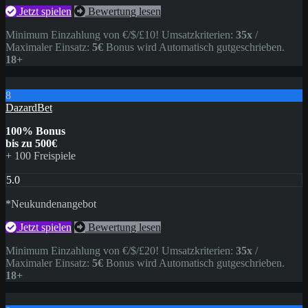
Jetzt spielen
Bewertung lesen
Minimum Einzahlung von €/$/£10! Umsatzkriterien:
35x
/
Maximaler Einsatz:
5€
Bonus wird Automatisch gutgeschrieben.
18+
8
DazardBet
100% Bonus
bis zu 500€
+ 100 Freispiele
5.0
*Neukundenangebot
Jetzt spielen
Bewertung lesen
Minimum Einzahlung von €/$/£20! Umsatzkriterien:
35x
/
Maximaler Einsatz:
5€
Bonus wird Automatisch gutgeschrieben.
18+