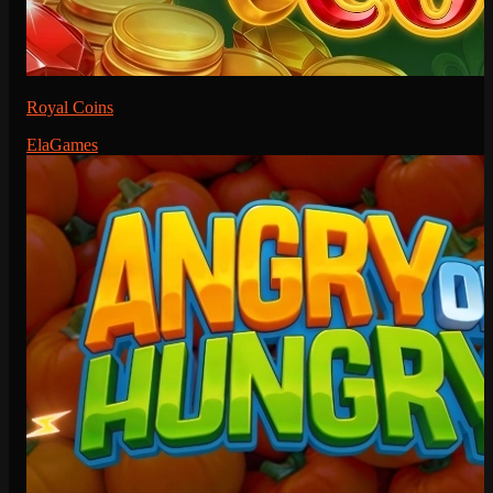
Royal Coins
ElaGames