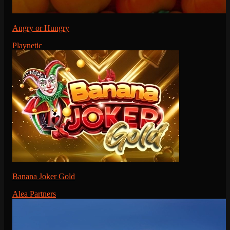
Angry or Hungry
Playnetic
Banana Joker Gold
Alea Partners